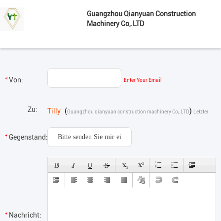
Guangzhou Qianyuan Construction
Machinery Co,.LTD
Von:
Enter Your Email
Zu:
Tilly
(
)
Guangzhou qianyuan construction machinery Co,.LTD
Letzter
Login : 9 Stunden 12 minuts vor
Gegenstand:
Nachricht: