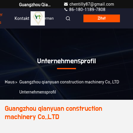
chentilly87@gmail.com
Guangzhou Qianyuan Construction Machinery Co,.LTD
86-180-1189-7808
er
Kontakt
German
Zitat
s
Unternehmensprofil
Haus
>
Guangzhou qianyuan construction machinery Co,.LTD
Unternehmensprofil
Guangzhou qianyuan construction
machinery Co,.LTD