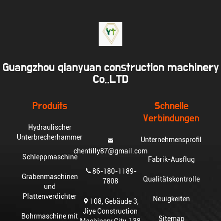
Guangzhou qianyuan construction machinery
Co,.LTD
Produits
Schnelle
Verbindungen
Hydraulischer
Unterbrecherhammer
Unternehmensprofil
chentilly87@gmail.com
Schleppmaschine
Fabrik-Ausflug
86-180-1189-
Grabenmaschinen
Qualitätskontrolle
7808
und
Plattenverdichter
Neuigkeiten
108, Gebäude 3,
Jiye Construction
Bohrmaschine mit
Sitemap
Machinery City, 138