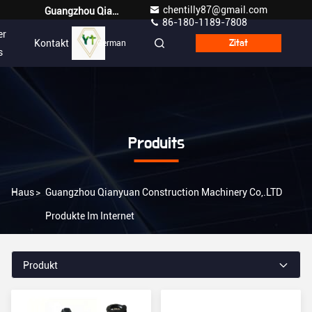
chentilly87@gmail.com
Guangzhou Qianyuan Construction Machinery Co,.LTD
86-180-1189-7808
er
Kontakt
German
Zitat
s
Produits
Haus
>
Guangzhou Qianyuan Construction Machinery Co,.LTD
Produkte Im Internet
Produkt