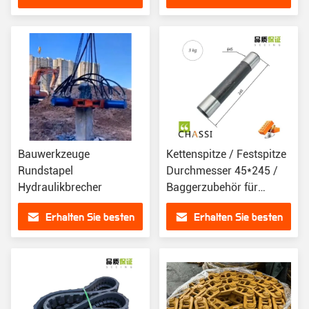
Preis
Preis
Bauwerkzeuge
Kettenspitze / Festspitze
Rundstapel
Durchmesser 45*245 /
Hydraulikbrecher
Baggerzubehör für
Komatsu PC270-7
Erhalten Sie besten
Erhalten Sie besten
Preis
Preis