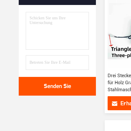
Drei Stecke
für Holz G
Senden Sie
Stahlmasc
Erha