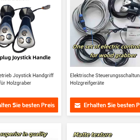
trieb Joystick Handgriff
Elektrische Steuerungsschaltun
für Holzgraber
Holzgreifgeräte
lten Sie besten Preis
Erhalten Sie besten P