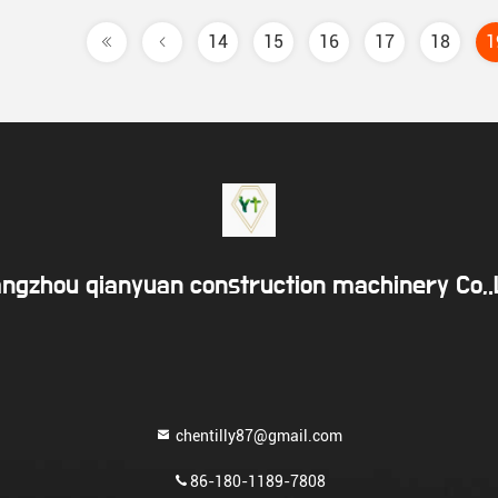
14
15
16
17
18
1
ngzhou qianyuan construction machinery Co,
chentilly87@gmail.com
86-180-1189-7808