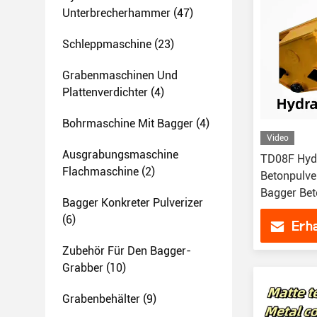
Unterbrecherhammer
(47)
Schleppmaschine
(23)
Grabenmaschinen Und
Plattenverdichter
(4)
Bohrmaschine Mit Bagger
(4)
Video
Ausgrabungsmaschine
TD08F Hydr
Flachmaschine
(2)
Betonpulve
Bagger Be
Bagger Konkreter Pulverizer
(6)
Erha
Zubehör Für Den Bagger-
Grabber
(10)
Grabenbehälter
(9)