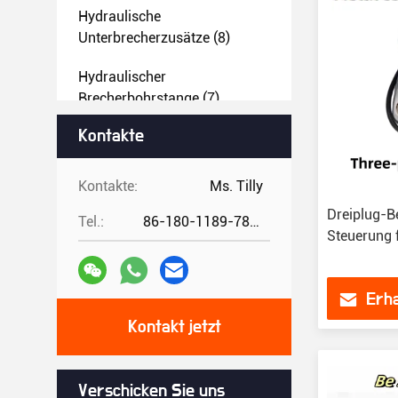
Hydraulische
Unterbrecherzusätze
(8)
Hydraulischer
Brecherbohrstange
(7)
Kontakte
Hydraulische
Brecherleitungen Und
Zubehör
(9)
Kontakte:
Ms. Tilly
Dreiplug-Be
Schnellanschlüsse Und
Tel.:
86-180-1189-7808
Steuerung 
Zubehör Für Bagger
(108)
Andere Anschlüsse Für
Erha
Bagger
(8)
Kontakt jetzt
Gebrauchtes
Baggerbefestigungsmittel
(5)
Verschicken Sie uns