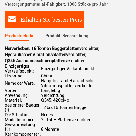
Versorgungsmaterial-Fähigkeit: 1000 Stücke pro Jahr
Erhalten Sie besten Preis
Produktdetails
Produkt-Beschreibung
Hervorheben:
16 Tonnen Baggerplattenverdichter
,
Hydraulischer Vibrationsplattenverdichter
,
Q345 Aushubmaschinenplattenverdichter
Einzigartiger
Einzigartiger Verkaufspunkt
Verkaufspunkt:
Ursprung:
China
Hauptbestand Hydraulische
Name der Ware:
Vibrationsplattenverdichter
Vorteil:
Langlebig
Anwendung:
Verdichtung
Material:
Q345, 42CoMo
geeigneter Bagger
12 bis 16 Tonnen Bagger
(t):
Die Situation:
Neues
Modellnummer:
YT150H Plattenverdichter
Gewährleistung
für
6 Monate
Kernkomponenten: