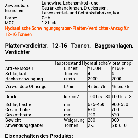
Landwirte, Lebensmittel- und
Anwendbare
Getränkehandlungen, Druckereien,
Branchen:
Lebensmittel- und Getränkefabriken, Ma
Farbe:
Gelb
MOQ:
1 Stück
Hydraulische Schwingungsgraber-Platten-Verdichter-Anzug für
12-16 Tonnen
Plattenverdichter, 12-16 Tonnen, Baggeranlagen,
Verdichter
Hauptbestand Hydraulische Vibrationsplatt
Artikel/Modell
Einheit
YT30H
YT60H
Y
Schlagkraft
Tonnen
4
4
6
Höchstschwingung
r/min
2000
2000
2
Verwendete Ölmenge
L/min
45 bis 75
45 bis 75
8
Druck
kg/cm2
100 bis 130
100 bis 130
1
Schlagfläche
mm
675*450
900*530
1
Gesamthöhe
mm
670
700
8
Gesamtbreite
mm
790
530
6
Gewicht
Weigerung
200
300
5
Anwendungsgraber
Tonnen
2-3
5 bis 10
1
Eigenschaften des Produkts: