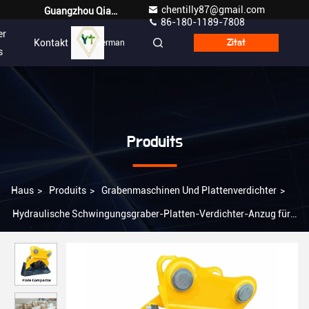
chentilly87@gmail.com
Guangzhou Qianyuan Construction Machinery Co,.LTD
86-180-1189-7808
er
Kontakt
German
Zitat
s
Produits
Haus
>
Produits
>
Grabenmaschinen Und Plattenverdichter
>
Hydraulische Schwingungsgraber-Platten-Verdichter-Anzug für
12-16 Tonnen