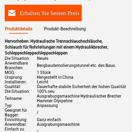
Erhalten Sie besten Preis
Produktdetails
Produkt-Beschreibung
Hervorheben:
Hydraulische Trennschlauchschläuche
,
Schlauch für Rohrleitungen mit einem Hydraulikbrecher
,
Schleppschleppschleppschleppen
Die Situation:
Neues
Anwendbare
Bergbaudemolierungstunnel etc. des Baus.
Branchen:
MOQ:
1 Stück
Ursprung:
Hergestellt in China
Installieren:
Leicht
Qualität:
Dauerhafte stabile Sicherheit der hohen Qualität
Die Situation:
100% neu
Ausgrabungsmaschine Hydraulischer Brecher
Teilname:
Hammer Ölpipeline
Typ:
Anpassung
Geeignet für
/
Bagger:
Einrichtung:
Ganz einfach.
Anwendbar:
Ausgrabungsmaschine
Einfach zu
/