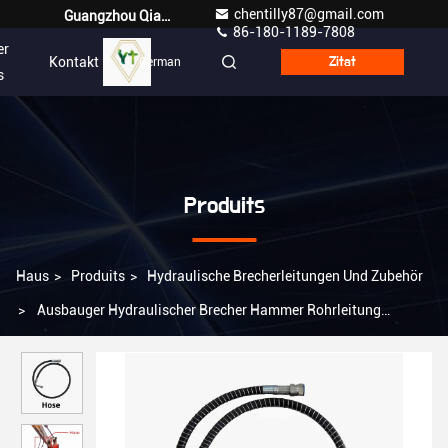
chentilly87@gmail.com
Guangzhou Qianyuan Construction Machinery Co,.LTD
86-180-1189-7808
er
Kontakt
German
Zitat
s
Produits
Haus
>
Produits
>
Hydraulische Brecherleitungen Und Zubehör
>
Ausbauger Hydraulischer Brecher Hammer Rohrleitung
Schlauch Ersatzteile Rohrleitungen