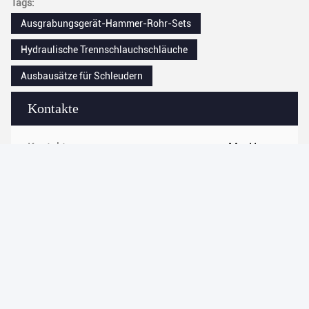
Tags:
Ausgrabungsgerät-Hammer-Rohr-Sets
Hydraulische Trennschlauchschläuche
Ausbausätze für Schleudern
Kontakte
Kontakte:
Ms. Huang
Tel.:
86-180-1189-7808
Kontakt jetzt
Verschicken Sie uns