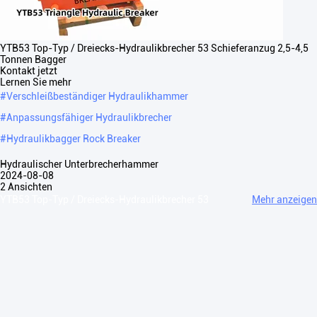
YTB53 Top-Typ / Dreiecks-Hydraulikbrecher 53 Schieferanzug 2,5-4,5
Tonnen Bagger
Kontakt jetzt
Lernen Sie mehr
#
Verschleißbeständiger Hydraulikhammer
#
Anpassungsfähiger Hydraulikbrecher
#
Hydraulikbagger Rock Breaker
Hydraulischer Unterbrecherhammer
2024-08-08
2 Ansichten
YTB53 Top-Typ / Dreiecks-Hydraulikbrecher 53
Mehr anzeigen
Schiefer, Anzug 2,5-4,5 Tonnen YTB53 Obertyp / Dreieckshydraulischer
Brecher HYDROLICKER BREAKER des höchsten Typs Artikel/Modell
Einheit YTB45T Die in ...
Mehr anzeigen
Nachrichten des Besuchers
Eine Nachricht hinterlassen