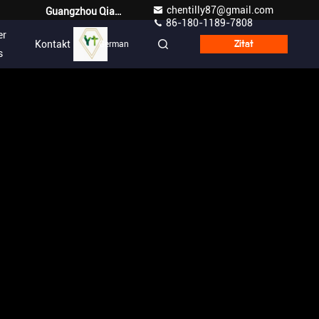
chentilly87@gmail.com
Guangzhou Qianyuan Construction Machinery Co,.LTD
86-180-1189-7808
er
Kontakt
German
Zitat
s