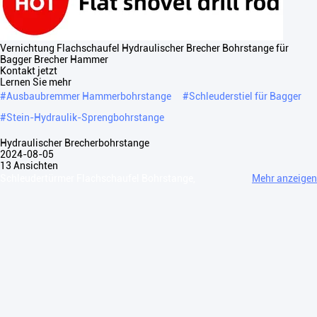
Vernichtung Flachschaufel Hydraulischer Brecher Bohrstange für
Bagger Brecher Hammer
Kontakt jetzt
Lernen Sie mehr
#
Ausbaubremmer Hammerbohrstange
#
Schleuderstiel für Bagger
#
Stein-Hydraulik-Sprengbohrstange
Hydraulischer Brecherbohrstange
2024-08-05
13 Ansichten
Schleudertürmer Flachschaufel Bohrstange,
Mehr anzeigen
Schopfentyp Bohrstange, Hämmerzubehör, Baggerbrecher-Hämmer
Über uns: Unser Unternehmen hält sich an die Grundwerte von "Effizienz
zuerst, Technologie führend...
Mehr anzeigen
Nachrichten des Besuchers
Eine Nachricht hinterlassen