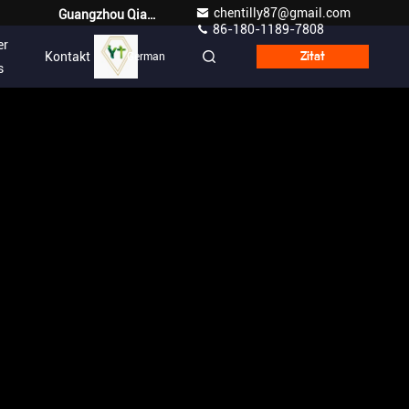
chentilly87@gmail.com
Guangzhou Qianyuan Construction Machinery Co,.LTD
86-180-1189-7808
er
Kontakt
German
Zitat
s