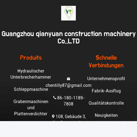
Guangzhou qianyuan construction machinery
Co,.LTD
Produits
Schnelle
Verbindungen
Hydraulischer
Unterbrecherhammer
Unternehmensprofil
chentilly87@gmail.com
Schleppmaschine
Fabrik-Ausflug
86-180-1189-
Grabenmaschinen
Qualitätskontrolle
7808
und
Plattenverdichter
Neuigkeiten
108, Gebäude 3,
Jiye Construction
Bohrmaschine mit
Sitemap
Machinery City, 138
Bagger
Huicai Road,