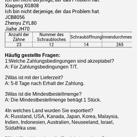
Xiagong XG808
Ich bin nicht derjenige, der das Problem hat.
JCB8056
Zhenyu ZYL80
Jiahe JH70
Anzahl der
Nummer des
Schrauböffnung
Innendurchmesse
Zähne
Schraubloches
23
12
14
265
Häufig gestellte Fragen:
1
:
Welche Zahlungsbedingungen sind akzeptabel?
A: Für Zahlungsbedingungen T/T.
2Was ist mit der Lieferzeit?
A: 5-8 Tage nach Erhalt der Zahlung.
3Was ist die Mindestbestellmenge?
A: Die Mindestbestellmenge beträgt 1 Stück.
4In welches Land wurden Sie exportiert?
A: Russland, USA, Kanada, Japan, Korea, Malaysia,
Indien, Indonesien, Australien, Neuseeland, Israel,
Südafrika usw.