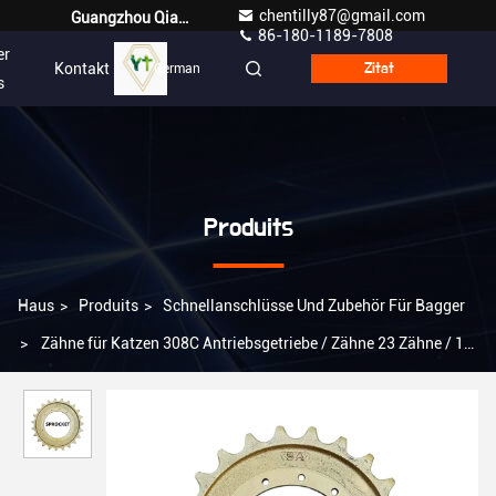
chentilly87@gmail.com
Guangzhou Qianyuan Construction Machinery Co,.LTD
86-180-1189-7808
er
Kontakt
German
Zitat
s
Produits
Haus
>
Produits
>
Schnellanschlüsse Und Zubehör Für Bagger
>
Zähne für Katzen 308C Antriebsgetriebe / Zähne 23 Zähne / 12
Löcher