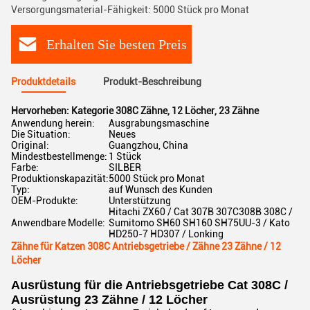
Versorgungsmaterial-Fähigkeit: 5000 Stück pro Monat
Erhalten Sie besten Preis
Produktdetails
Produkt-Beschreibung
Hervorheben:
Kategorie 308C Zähne
,
12 Löcher
,
23 Zähne
Anwendung herein:
Ausgrabungsmaschine
Die Situation:
Neues
Original:
Guangzhou, China
Mindestbestellmenge:
1 Stück
Farbe:
SILBER
Produktionskapazität:
5000 Stück pro Monat
Typ:
auf Wunsch des Kunden
OEM-Produkte:
Unterstützung
Hitachi ZX60 / Cat 307B 307C308B 308C /
Anwendbare Modelle:
Sumitomo SH60 SH160 SH75UU-3 / Kato
HD250-7 HD307 / Lonking
Zähne für Katzen 308C Antriebsgetriebe / Zähne 23 Zähne / 12
Löcher
Ausrüstung für die Antriebsgetriebe Cat 308C /
Ausrüstung 23 Zähne / 12 Löcher