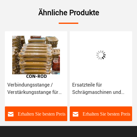
Ähnliche Produkte
Verbindungsstange /
Ersatzteile für
Verstärkungsstange für
Schrägmaschinen und
Bagger
Schrägmaschinen
s
Erhalten Sie besten Preis
Erhalten Sie besten Preis