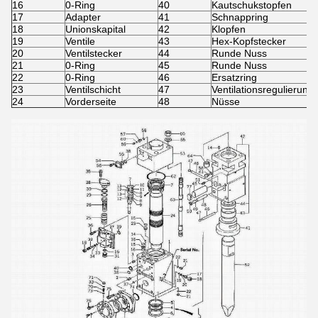
16
0-Ring
40
Kautschukstopfen
17
Adapter
41
Schnappring
18
Unionskapital
42
Klopfen
19
Ventile
43
Hex-Kopfstecker
20
Ventilstecker
44
Runde Nuss
21
0-Ring
45
Runde Nuss
22
0-Ring
46
Ersatzring
23
Ventilschicht
47
Ventilationsregulierung
24
Vorderseite
48
Nüsse