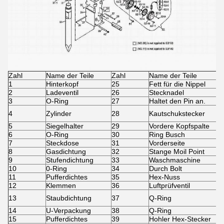
Zahl
Name der Teile
Zahl
Name der Teile
1
Hinterkopf
25
Fett für die Nippel
2
Ladeventil
26
Stecknadel
3
O-Ring
27
Haltet den Pin an.
4
Zylinder
28
Kautschukstecker
5
Siegelhalter
29
Vordere Kopfspalte
6
O-Ring
30
Ring Busch
7
Steckdose
31
Vorderseite
8
Gasdichtung
32
Stange Moil Point
9
Stufendichtung
33
Waschmaschine
10
0-Ring
34
Durch Bolt
11
Pufferdichtes
35
Hex-Nuss
12
Klemmen
36
Luftprüfventil
13
Staubdichtung
37
Q-Ring
14
U-Verpackung
38
Q-Ring
15
Pufferdichtes
39
Hohler Hex-Stecker