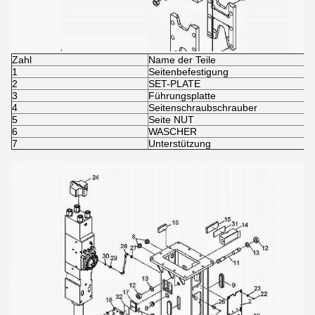
Zahl
Name der Teile
1
Seitenbefestigung
2
SET-PLATE
3
Führungsplatte
4
Seitenschraubschrauber
5
Seite NUT
6
WASCHER
7
Unterstützung