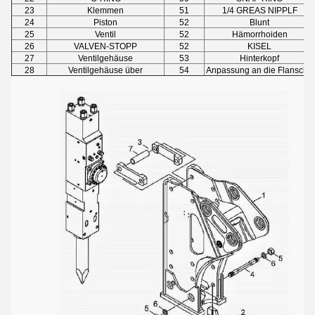
23
Klemmen
51
1/4 GREAS NIPPLF
24
Piston
52
Blunt
25
Ventil
52
Hämorrhoiden
26
VALVEN-STOPP
52
KISEL
27
Ventilgehäuse
53
Hinterkopf
28
Ventilgehäuse über
54
Anpassung an die Flansche