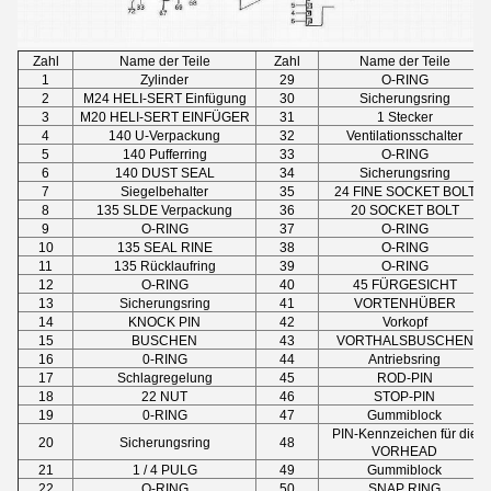
Zahl
Name der Teile
Zahl
Name der Teile
1
Zylinder
29
O-RING
2
M24 HELI-SERT Einfügung
30
Sicherungsring
3
M20 HELI-SERT EINFÜGER
31
1 Stecker
4
140 U-Verpackung
32
Ventilationsschalter
5
140 Pufferring
33
O-RING
6
140 DUST SEAL
34
Sicherungsring
7
Siegelbehalter
35
24 FINE SOCKET BOLT
8
135 SLDE Verpackung
36
20 SOCKET BOLT
9
O-RING
37
O-RING
10
135 SEAL RINE
38
O-RING
11
135 Rücklaufring
39
O-RING
12
O-RING
40
45 FÜRGESICHT
13
Sicherungsring
41
VORTENHÜBER
14
KNOCK PIN
42
Vorkopf
15
BUSCHEN
43
VORTHALSBUSCHEN
16
0-RING
44
Antriebsring
17
Schlagregelung
45
ROD-PIN
18
22 NUT
46
STOP-PIN
19
0-RING
47
Gummiblock
PIN-Kennzeichen für die
20
Sicherungsring
48
VORHEAD
21
1 / 4 PULG
49
Gummiblock
22
O-RING
50
SNAP RING