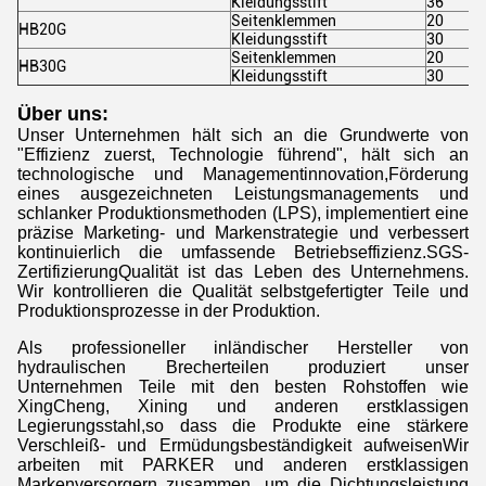
Kleidungsstift
36
Seitenklemmen
20
HB20G
Kleidungsstift
30
Seitenklemmen
20
HB30G
Kleidungsstift
30
Über uns:
Unser Unternehmen hält sich an die Grundwerte von
"Effizienz zuerst, Technologie führend", hält sich an
technologische und Managementinnovation,Förderung
eines ausgezeichneten Leistungsmanagements und
schlanker Produktionsmethoden (LPS), implementiert eine
präzise Marketing- und Markenstrategie und verbessert
kontinuierlich die umfassende Betriebseffizienz.SGS-
ZertifizierungQualität ist das Leben des Unternehmens.
Wir kontrollieren die Qualität selbstgefertigter Teile und
Produktionsprozesse in der Produktion.
Als professioneller inländischer Hersteller von
hydraulischen Brecherteilen produziert unser
Unternehmen Teile mit den besten Rohstoffen wie
XingCheng, Xining und anderen erstklassigen
Legierungsstahl,so dass die Produkte eine stärkere
Verschleiß- und Ermüdungsbeständigkeit aufweisenWir
arbeiten mit PARKER und anderen erstklassigen
Markenversorgern zusammen, um die Dichtungsleistung