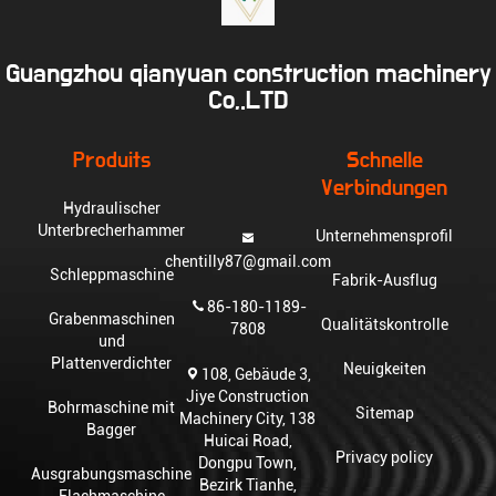
Guangzhou qianyuan construction machinery
Co,.LTD
Produits
Schnelle
Verbindungen
Hydraulischer
Unterbrecherhammer
Unternehmensprofil
chentilly87@gmail.com
Schleppmaschine
Fabrik-Ausflug
86-180-1189-
Grabenmaschinen
Qualitätskontrolle
7808
und
Plattenverdichter
Neuigkeiten
108, Gebäude 3,
Jiye Construction
Bohrmaschine mit
Sitemap
Machinery City, 138
Bagger
Huicai Road,
Privacy policy
Dongpu Town,
Ausgrabungsmaschine
Bezirk Tianhe,