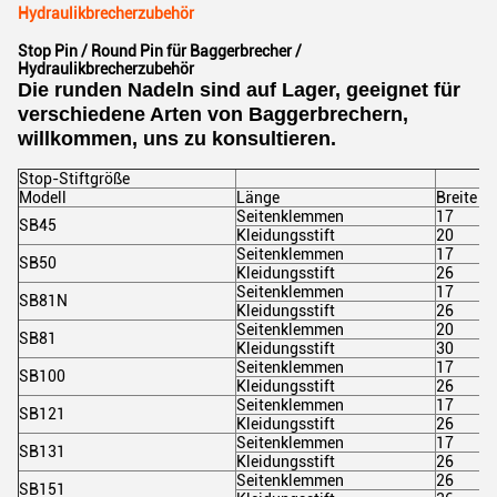
Hydraulikbrecherzubehör
Stop Pin / Round Pin für Baggerbrecher /
Hydraulikbrecherzubehör
Die runden Nadeln sind auf Lager, geeignet für
verschiedene Arten von Baggerbrechern,
willkommen, uns zu konsultieren.
Stop-Stiftgröße
Modell
Länge
Breite
Seitenklemmen
17
SB45
Kleidungsstift
20
Seitenklemmen
17
SB50
Kleidungsstift
26
Seitenklemmen
17
SB81N
Kleidungsstift
26
Seitenklemmen
20
SB81
Kleidungsstift
30
Seitenklemmen
17
SB100
Kleidungsstift
26
Seitenklemmen
17
SB121
Kleidungsstift
26
Seitenklemmen
17
SB131
Kleidungsstift
26
Seitenklemmen
26
SB151