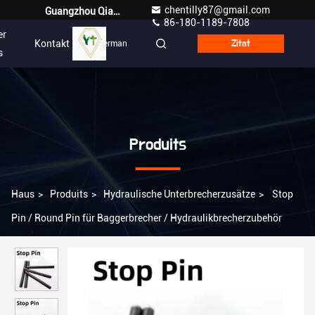
chentilly87@gmail.com
Guangzhou Qianyuan Construction Machinery Co,.LTD
86-180-1189-7808
er
Kontakt
German
Zitat
s
Produits
Haus
>
Produits
>
Hydraulische Unterbrecherzusätze
>
Stop
Pin / Round Pin für Baggerbrecher / Hydraulikbrecherzubehör