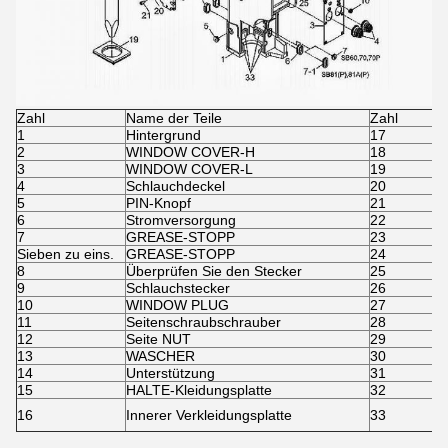
Zahl
Name der Teile
Zahl
1
Hintergrund
17
2
WINDOW COVER-H
18
3
WINDOW COVER-L
19
4
Schlauchdeckel
20
5
PIN-Knopf
21
6
Stromversorgung
22
7
GREASE-STOPP
23
Sieben zu eins.
GREASE-STOPP
24
8
Überprüfen Sie den Stecker
25
9
Schlauchstecker
26
10
WINDOW PLUG
27
11
Seitenschraubschrauber
28
12
Seite NUT
29
13
WASCHER
30
14
Unterstützung
31
15
HALTE-Kleidungsplatte
32
16
Innerer Verkleidungsplatte
33