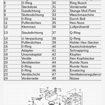
6
O-Ring
30
Ring Busch
7
Steckdose
31
Vorderseite
8
Gasdichtung
32
Stange Moil Point
9
Stufendichtung
33
Waschmaschine
10
0-Ring
34
Durch Bolt
11
Pufferdichtes
35
Hex-Nuss
12
Klemmen
36
Luftprüfventil
13
Staubdichtung
37
Q-Ring
14
U-Verpackung
38
Q-Ring
15
Pufferdichtes
39
Hohler Hex-Stecker
16
0-Ring
40
Kautschukstopfen
17
Adapter
41
Schnappring
18
Unionskapital
42
Klopfen
19
Ventile
43
Hex-Kopfstecker
20
Ventilstecker
44
Runde Nuss
21
0-Ring
45
Runde Nuss
22
0-Ring
46
Ersatzring
23
Ventilschicht
47
Ventilationsregulierung
24
Vorderseite
48
Nüsse