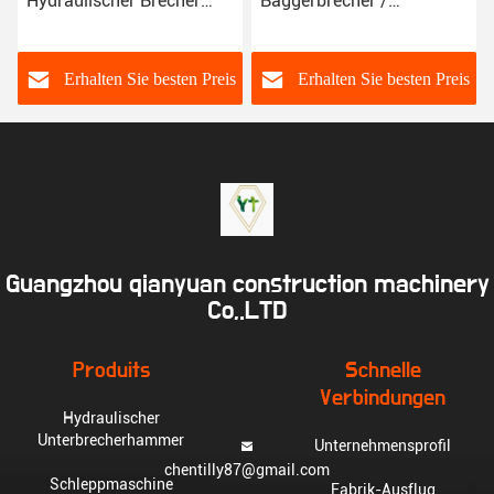
Baggerbrecher /
Bagger /
Hydraulikbrecherzubehör
Hydraulikbrecherzubehör
s
Erhalten Sie besten Preis
Erhalten Sie besten Preis
Guangzhou qianyuan construction machinery
Co,.LTD
Produits
Schnelle
Verbindungen
Hydraulischer
Unterbrecherhammer
Unternehmensprofil
chentilly87@gmail.com
Schleppmaschine
Fabrik-Ausflug