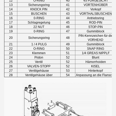
12
O-RING
40
45 FÜRGESICHT
13
Sicherungsring
41
VORTENHÜBER
14
KNOCK PIN
42
Vorkopf
15
BUSCHEN
43
VORTHALSBUSCHEN
16
0-RING
44
Antriebsring
17
Schlagregelung
45
ROD-PIN
18
22 NUT
46
STOP-PIN
19
0-RING
47
Gummiblock
PIN-Kennzeichen für die
20
Sicherungsring
48
VORHEAD
21
1 / 4 PULG
49
Gummiblock
22
O-RING
50
SNAP RING
23
Klemmen
51
1/4 GREAS NIPPLF
24
Piston
52
Blunt
25
Ventil
52
Hämorrhoiden
26
VALVEN-STOPP
52
KISEL
27
Ventilgehäuse
53
Hinterkopf
28
Ventilgehäuse über
54
Anpassung an die Flansche