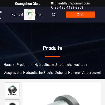
chentilly87@gmail.com
Guangzhou Qianyuan Construction Machinery Co,.LTD
86-180-1189-7808
er
Kontakt
German
Zitat
s
Produits
Haus
>
Produits
>
Hydraulische Unterbrecherzusätze
>
Ausgravator Hydraulische Brecher Zubehör Hammer Vorderdeckel