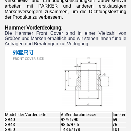
Verschleiß- und Ermüdungsbeständigkeit aufweisenWir
arbeiten mit PARKER und anderen erstklassigen
Markenversorgern zusammen, um die Dichtungsleistung
der Produkte zu verbessern.
Hammer Vorderdeckung:
Die Hammer Front Cover sind in einer Vielzahl von
Größen und Marken erhältlich und wir stehen Ihnen für alle
Anfragen und Beratungen zur Verfügung.
Modell der Vorderseite
Außendurchmesser
Innerer D
SB40
92/91/90
69
SB43
98.5/97.5
76
SB50
143.5/178
101