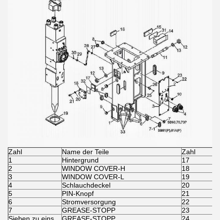
Zahl
Name der Teile
Zahl
1
Hintergrund
17
2
WINDOW COVER-H
18
3
WINDOW COVER-L
19
4
Schlauchdeckel
20
5
PIN-Knopf
21
6
Stromversorgung
22
7
GREASE-STOPP
23
Sieben zu eins.
GREASE-STOPP
24