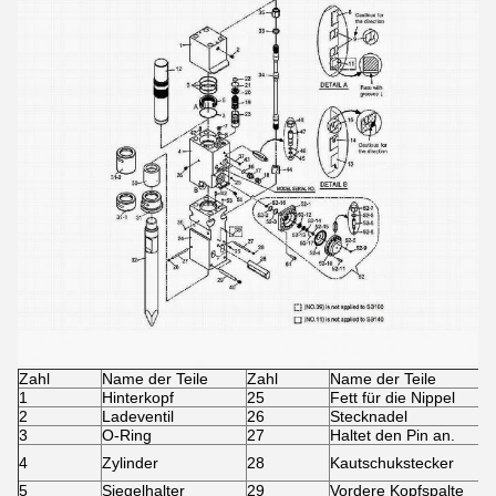
Zahl
Name der Teile
Zahl
Name der Teile
1
Hinterkopf
25
Fett für die Nippel
2
Ladeventil
26
Stecknadel
3
O-Ring
27
Haltet den Pin an.
4
Zylinder
28
Kautschukstecker
5
Siegelhalter
29
Vordere Kopfspalte