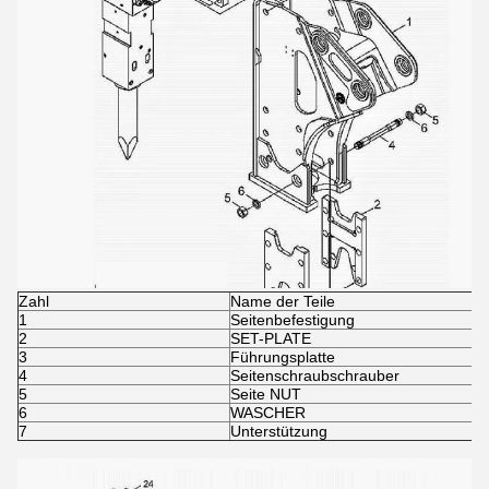
Zahl
Name der Teile
1
Seitenbefestigung
2
SET-PLATE
3
Führungsplatte
4
Seitenschraubschrauber
5
Seite NUT
6
WASCHER
7
Unterstützung