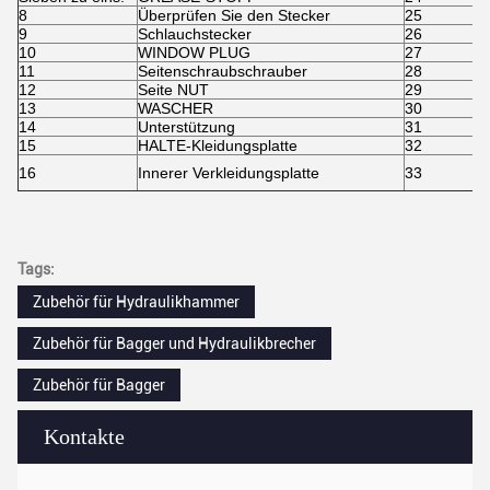
8
Überprüfen Sie den Stecker
25
9
Schlauchstecker
26
10
WINDOW PLUG
27
11
Seitenschraubschrauber
28
12
Seite NUT
29
13
WASCHER
30
14
Unterstützung
31
15
HALTE-Kleidungsplatte
32
16
Innerer Verkleidungsplatte
33
Tags:
Zubehör für Hydraulikhammer
Zubehör für Bagger und Hydraulikbrecher
Zubehör für Bagger
Kontakte