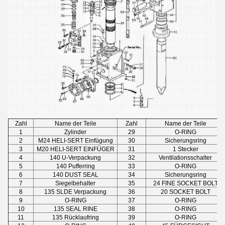
Zahl
Name der Teile
Zahl
Name der Teile
1
Zylinder
29
O-RING
2
M24 HELI-SERT Einfügung
30
Sicherungsring
3
M20 HELI-SERT EINFÜGER
31
1 Stecker
4
140 U-Verpackung
32
Ventilationsschalter
5
140 Pufferring
33
O-RING
6
140 DUST SEAL
34
Sicherungsring
7
Siegelbehalter
35
24 FINE SOCKET BOLT
8
135 SLDE Verpackung
36
20 SOCKET BOLT
9
O-RING
37
O-RING
10
135 SEAL RINE
38
O-RING
11
135 Rücklaufring
39
O-RING