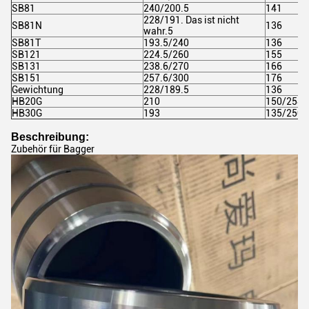
SB81
240/200.5
141
228/191. Das ist nicht
SB81N
136
wahr.5
SB81T
193.5/240
136
SB121
224.5/260
155
SB131
238.6/270
166
SB151
257.6/300
176
Gewichtung
228/189.5
136
HB20G
210
150/258
HB30G
193
135/250
Beschreibung:
Zubehör für Bagger