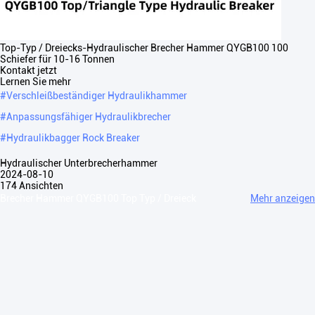
Top-Typ / Dreiecks-Hydraulischer Brecher Hammer QYGB100 100
Schiefer für 10-16 Tonnen
Kontakt jetzt
Lernen Sie mehr
#
Verschleißbeständiger Hydraulikhammer
#
Anpassungsfähiger Hydraulikbrecher
#
Hydraulikbagger Rock Breaker
Hydraulischer Unterbrecherhammer
2024-08-10
174 Ansichten
Brecher Hammer QYGB100 Top Typ / Dreieck
Mehr anzeigen
Hydraulischer Brecher 100 Schiefer, Anzug 10-16 Tonnen
QYGBHYDROLICKER BREAKER des höchsten Typs Artikel/Modell
Einheit 45T 68/70T 75T 85T 100T 135T 140T 150T ...
Mehr anzeigen
Nachrichten des Besuchers
Eine Nachricht hinterlassen