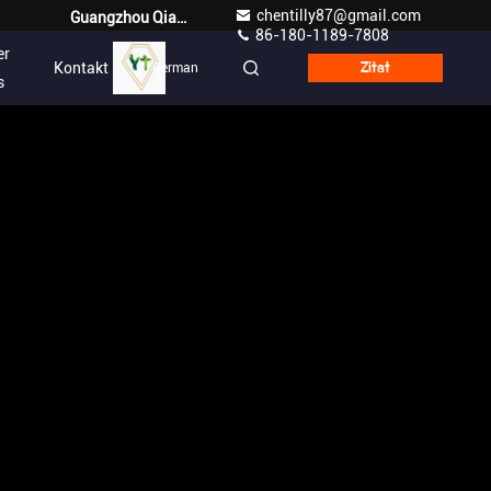
chentilly87@gmail.com
Guangzhou Qianyuan Construction Machinery Co,.LTD
86-180-1189-7808
er
Kontakt
German
Zitat
s