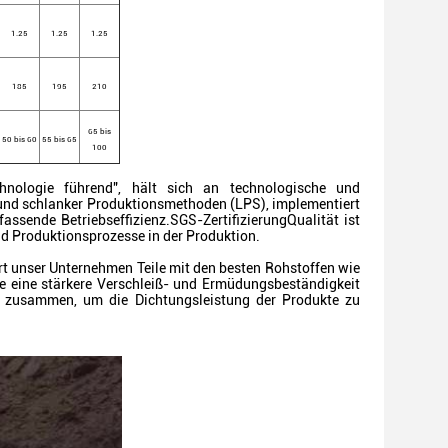
1.25
1.25
1.25
185
195
210
65 bis
50 bis 60
55 bis 65
100
hnologie führend", hält sich an technologische und
d schlanker Produktionsmethoden (LPS), implementiert
assende Betriebseffizienz.SGS-ZertifizierungQualität ist
und Produktionsprozesse in der Produktion.
ert unser Unternehmen Teile mit den besten Rohstoffen wie
e eine stärkere Verschleiß- und Ermüdungsbeständigkeit
n zusammen, um die Dichtungsleistung der Produkte zu