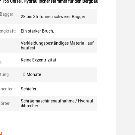
 155 Chisel
,
Hydraulischer Hammer für den Bergbau
 Bagger
28 bis 35 Tonnen schwerer Bagger
engkraft:
Ein starker Bruch.
Verkleidungsbeständiges Material, auf
baufest
Keine Exzentrizität.
m:
tung:
15 Monate
nenten:
Schiefer
Schrägmaschinenaufnahme / Hydraul
örter:
ikbrecher
u