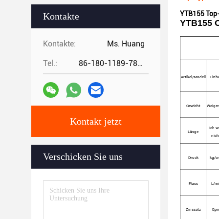
YTB155 Top-
Kontakte
YTB155 O
Kontakte:
Ms. Huang
Tel.:
86-180-1189-7808
Artikel/Modell
Einhe
Gewicht
Weige
Kontakt jetzt
Ich w
Länge
nich
Verschicken Sie uns
Druck
kg/c
Fluss
L/m
Zinssatz
Bp