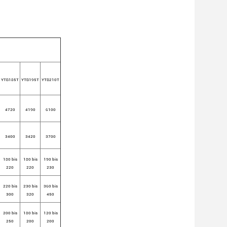
YTB185
T
YTB195
T
YTB210
T
4720
4190
6100
3400
3420
3700
180 bis
180 bis
190 bis
220
220
230
220 bis
230 bis
360 bis
300
320
450
200 bis
180 bis
120 bis
250
200
200