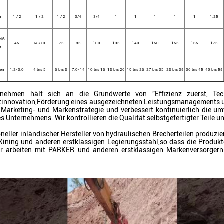
h
1 / 2
1 / 2
1 / 2
3/4
3/4
1
1
1
1
1
1.25
eiß
45
68/70
75
85
100
135
140
150
155
165
175
t.
en
1.2-3.0
4 bis 8
6 bis 8
7.0-14
10 bis 16
18 bis 26
19 bis 26
27 bis 38
28 bis 35
36 bis 45
40 bis 55
rnehmen hält sich an die Grundwerte von "Effizienz zuerst, Tec
nnovation,Förderung eines ausgezeichneten Leistungsmanagements un
 Marketing- und Markenstrategie und verbessert kontinuierlich die umf
s Unternehmens. Wir kontrollieren die Qualität selbstgefertigter Teile 
oneller inländischer Hersteller von hydraulischen Brecherteilen produzi
Xining und anderen erstklassigen Legierungsstahl,so dass die Produkt
r arbeiten mit PARKER und anderen erstklassigen Markenversorger