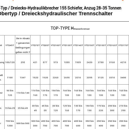
Typ / Dreiecks-Hydraulikbrecher 155 Schiefer, Anzug 28-35 Tonnen
bertyp / Dreieckshydraulischer Trennschalter
TOP-TYPE H
Wasserbremser
Die in Absatz
1 genannten
it
YTB45
T
YTB75
T
YTB85
T
YTB100
T
YTB135
T
YTB140
T
YTB150
T
YTB155
T
YTB165
T
YTB175
T
Bedingungen
gelten nicht.
T
rung
100/120
298
421
577
973
1855
1989
2420
2750
3160
4210
eiß
1100
1347
1528
1920
2260
2695
2810
2895
3125
3310
3400
t.
90 bis
110 bis
120 bis
150 bis
160 bis
160 bis
160 bis
160 bis
160 bis
160 bis
m2
110 bis 140
120
160
170
170
180
180
180
180
180
180
30 bis
45 bis
80 bis
120 bis
130 bis
150 bis
170 bis
200 bis
210 bis
in
15 bis 25
25 bis 45
45
85
120
160
170
190
220
300
290
700 bis
500 bis
400 bis
400 bis
400 bis
400 bis
350 bis
250 bis
250 bis
200 bis
m
500 bis 900
1200
800
700
700
700
600
500
400
350
350