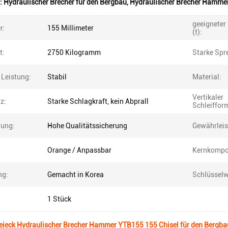
:
Hydraulischer Brecher für den Bergbau
,
Hydraulischer Brecher Hammer
geeigneter
r:
155 Millimeter
(t):
t:
2750 Kilogramm
Starke Spr
 Leistung:
Stabil
Material:
Vertikaler
nz:
Starke Schlagkraft, kein Abprall
Schleiffor
lung:
Hohe Qualitätssicherung
Gewährleis
Orange / Anpassbar
Kernkompo
ng:
Gemacht in Korea
Schlüsselw
1 Stück
reieck Hydraulischer Brecher Hammer YTB155 155 Chisel für den Bergba