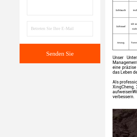
Schlauch
Inc
Ich w
Schissel
nich
Anzug
Tonn
Senden Sie
Unser Unte
Managementi
eine präzise
das Leben de
Als professi
XingCheng, 
aufweisenWi
verbessern.