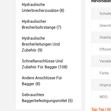
Hervorheben
Hydraulische
Unterbrecherzusätze
(8)
Schiefe
Hydraulischer
Gewich
Brecherbohrstange
(7)
Stabile
Hydraulische
Brecherleitungen Und
Effizie
Zubehör
(9)
Schnellanschlüsse Und
Verede
Zubehör Für Bagger
(108)
Farbe:
Andere Anschlüsse Für
Bagger
(8)
Urspru
Gebrauchtes
MOQ:
Baggerbefestigungsmittel
(5)
Top-Typ / D