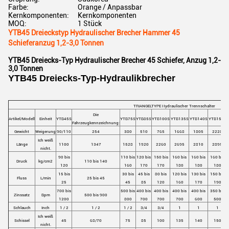
Farbe:
Orange / Anpassbar
Kernkomponenten:
Kernkomponenten
MOQ:
1 Stück
YTB45 Dreieckstyp Hydraulischer Brecher Hammer 45
Schieferanzug 1,2-3,0 Tonnen
YTB45 Dreiecks-Typ Hydraulischer Brecher 45 Schiefer, Anzug 1,2-
3,0 Tonnen
YTB45 Dreiecks-Typ-Hydraulikbrecher
TRIANGELTYPE Hydraulischer Trennschalter
Die
Artikel/Modell
Einheit
YTB45S
YTB75S
YTB85S
YTB100S
YTB135S
YTB140S
YTB150S
Fahrzeugkennzeichnung:
Gewicht
Weigerung
90/110
254
380
510
765
1668
1805
2228
Ich weiß
Länge
1100
1347
1528
1920
2260
2695
2810
2895
nicht.
90 bis
110 bis
120 bis
150 bis
160 bis
160 bis
160 bis
Druck
kg/cm2
110 bis 140
120
160
170
170
180
180
180
15 bis
30 bis
45 bis
80 bis
120 bis
130 bis
150 bis
Fluss
L/min
25 bis 45
25
45
85
120
160
170
190
700 bis
500 bis
400 bis
400 bis
400 bis
400 bis
350 bis
Zinssatz
Bpm
500 bis 900
1200
800
700
700
700
600
500
Schlauch
Inch
1 / 2
1 / 2
1 / 2
3/4
3/4
1
1
1
Ich weiß
Schissel
45
68/70
75
85
100
135
140
150
nicht.