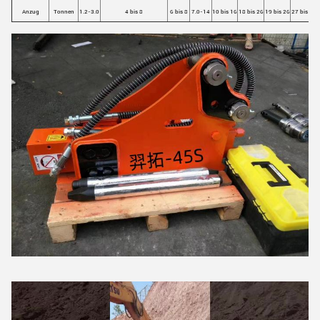
Anzug
Tonnen
1.2-3.0
4 bis 8
6 bis 8
7.0-14
10 bis 16
18 bis 26
19 bis 26
27 bis 38