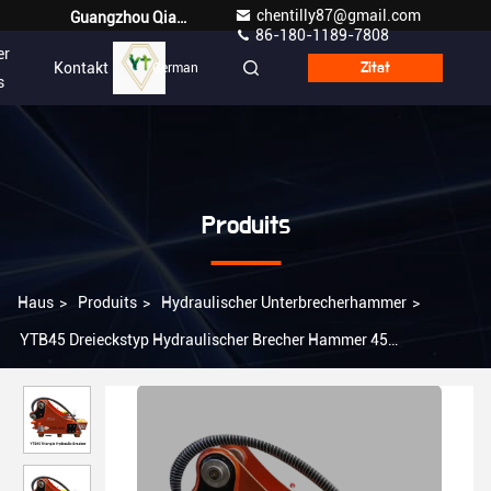
chentilly87@gmail.com
Guangzhou Qianyuan Construction Machinery Co,.LTD
86-180-1189-7808
er
Kontakt
German
Zitat
s
Produits
Haus
>
Produits
>
Hydraulischer Unterbrecherhammer
>
YTB45 Dreieckstyp Hydraulischer Brecher Hammer 45
Schieferanzug 1,2-3,0 Tonnen