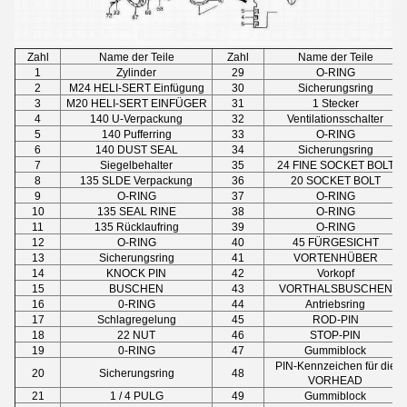
Zahl
Name der Teile
Zahl
Name der Teile
1
Zylinder
29
O-RING
2
M24 HELI-SERT Einfügung
30
Sicherungsring
3
M20 HELI-SERT EINFÜGER
31
1 Stecker
4
140 U-Verpackung
32
Ventilationsschalter
5
140 Pufferring
33
O-RING
6
140 DUST SEAL
34
Sicherungsring
7
Siegelbehalter
35
24 FINE SOCKET BOLT
8
135 SLDE Verpackung
36
20 SOCKET BOLT
9
O-RING
37
O-RING
10
135 SEAL RINE
38
O-RING
11
135 Rücklaufring
39
O-RING
12
O-RING
40
45 FÜRGESICHT
13
Sicherungsring
41
VORTENHÜBER
14
KNOCK PIN
42
Vorkopf
15
BUSCHEN
43
VORTHALSBUSCHEN
16
0-RING
44
Antriebsring
17
Schlagregelung
45
ROD-PIN
18
22 NUT
46
STOP-PIN
19
0-RING
47
Gummiblock
PIN-Kennzeichen für die
20
Sicherungsring
48
VORHEAD
21
1 / 4 PULG
49
Gummiblock