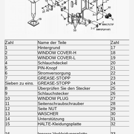
Zahl
Name der Teile
Zahl
1
Hintergrund
17
2
WINDOW COVER-H
18
3
WINDOW COVER-L
19
4
Schlauchdeckel
20
5
PIN-Knopf
21
6
Stromversorgung
22
7
GREASE-STOPP
23
Sieben zu eins.
GREASE-STOPP
24
8
Überprüfen Sie den Stecker
25
9
Schlauchstecker
26
10
WINDOW PLUG
27
11
Seitenschraubschrauber
28
12
Seite NUT
29
13
WASCHER
30
14
Unterstützung
31
15
HALTE-Kleidungsplatte
32
16
Innerer Verkleidungsplatte
33