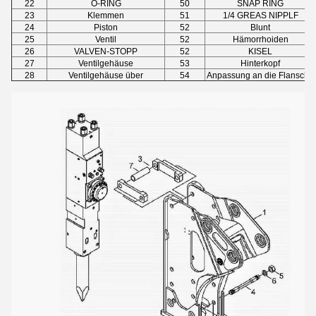
22
O-RING
50
SNAP RING
23
Klemmen
51
1/4 GREAS NIPPLF
24
Piston
52
Blunt
25
Ventil
52
Hämorrhoiden
26
VALVEN-STOPP
52
KISEL
27
Ventilgehäuse
53
Hinterkopf
28
Ventilgehäuse über
54
Anpassung an die Flansche