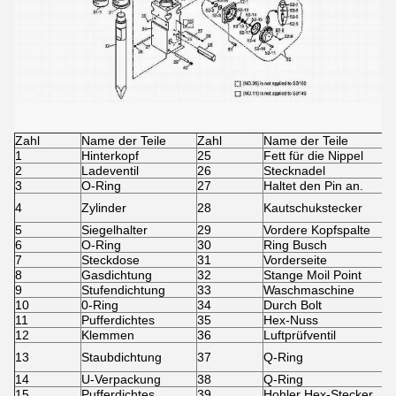
Zahl
Name der Teile
Zahl
Name der Teile
1
Hinterkopf
25
Fett für die Nippel
2
Ladeventil
26
Stecknadel
3
O-Ring
27
Haltet den Pin an.
4
Zylinder
28
Kautschukstecker
5
Siegelhalter
29
Vordere Kopfspalte
6
O-Ring
30
Ring Busch
7
Steckdose
31
Vorderseite
8
Gasdichtung
32
Stange Moil Point
9
Stufendichtung
33
Waschmaschine
10
0-Ring
34
Durch Bolt
11
Pufferdichtes
35
Hex-Nuss
12
Klemmen
36
Luftprüfventil
13
Staubdichtung
37
Q-Ring
14
U-Verpackung
38
Q-Ring
15
Pufferdichtes
39
Hohler Hex-Stecker