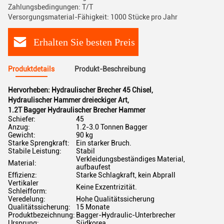
Zahlungsbedingungen: T/T
Versorgungsmaterial-Fähigkeit: 1000 Stücke pro Jahr
Erhalten Sie besten Preis
Produktdetails
Produkt-Beschreibung
Hervorheben:
Hydraulischer Brecher 45 Chisel
,
Hydraulischer Hammer dreieckiger Art
,
1.2T Bagger Hydraulischer Brecher Hammer
Schiefer:
45
Anzug:
1.2-3.0 Tonnen Bagger
Gewicht:
90 kg
Starke Sprengkraft:
Ein starker Bruch.
Stabile Leistung:
Stabil
Verkleidungsbeständiges Material,
Material:
aufbaufest
Effizienz:
Starke Schlagkraft, kein Abprall
Vertikaler
Keine Exzentrizität.
Schleifform:
Veredelung:
Hohe Qualitätssicherung
Qualitätssicherung:
15 Monate
Produktbezeichnung:
Bagger-Hydraulic-Unterbrecher
Ursprung:
Südkorea