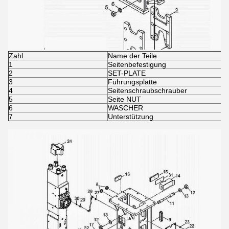
Zahl
Name der Teile
1
Seitenbefestigung
2
SET-PLATE
3
Führungsplatte
4
Seitenschraubschrauber
5
Seite NUT
6
WASCHER
7
Unterstützung