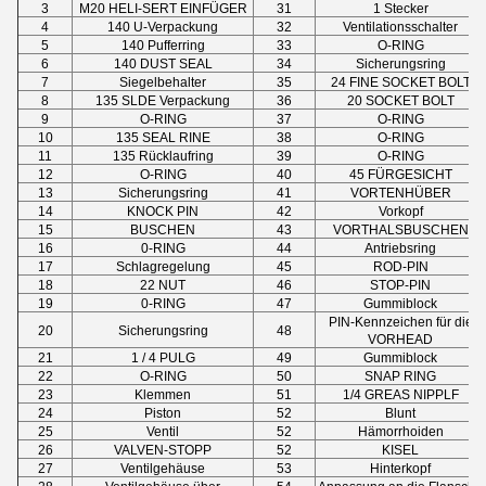
3
M20 HELI-SERT EINFÜGER
31
1 Stecker
4
140 U-Verpackung
32
Ventilationsschalter
5
140 Pufferring
33
O-RING
6
140 DUST SEAL
34
Sicherungsring
7
Siegelbehalter
35
24 FINE SOCKET BOLT
8
135 SLDE Verpackung
36
20 SOCKET BOLT
9
O-RING
37
O-RING
10
135 SEAL RINE
38
O-RING
11
135 Rücklaufring
39
O-RING
12
O-RING
40
45 FÜRGESICHT
13
Sicherungsring
41
VORTENHÜBER
14
KNOCK PIN
42
Vorkopf
15
BUSCHEN
43
VORTHALSBUSCHEN
16
0-RING
44
Antriebsring
17
Schlagregelung
45
ROD-PIN
18
22 NUT
46
STOP-PIN
19
0-RING
47
Gummiblock
PIN-Kennzeichen für die
20
Sicherungsring
48
VORHEAD
21
1 / 4 PULG
49
Gummiblock
22
O-RING
50
SNAP RING
23
Klemmen
51
1/4 GREAS NIPPLF
24
Piston
52
Blunt
25
Ventil
52
Hämorrhoiden
26
VALVEN-STOPP
52
KISEL
27
Ventilgehäuse
53
Hinterkopf