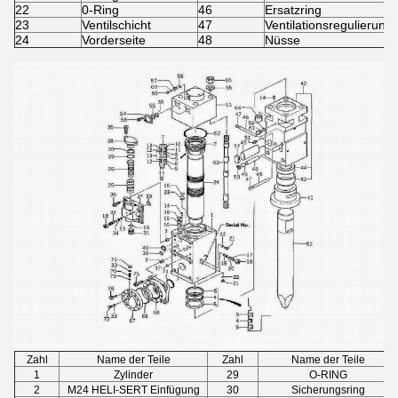
22
0-Ring
46
Ersatzring
23
Ventilschicht
47
Ventilationsregulierung
24
Vorderseite
48
Nüsse
Zahl
Name der Teile
Zahl
Name der Teile
1
Zylinder
29
O-RING
2
M24 HELI-SERT Einfügung
30
Sicherungsring