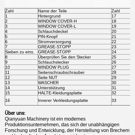
Zahl
Name der Teile
Zahl
1
Hintergrund
17
2
WINDOW COVER-H
18
3
WINDOW COVER-L
19
4
Schlauchdeckel
20
5
PIN-Knopf
21
6
Stromversorgung
22
7
GREASE-STOPP
23
Sieben zu eins.
GREASE-STOPP
24
8
Überprüfen Sie den Stecker
25
9
Schlauchstecker
26
10
WINDOW PLUG
27
11
Seitenschraubschrauber
28
12
Seite NUT
29
13
WASCHER
30
14
Unterstützung
31
15
HALTE-Kleidungsplatte
32
16
Innerer Verkleidungsplatte
33
Über uns:
Qianyuan Machinery ist ein modernes
Produktionsunternehmen, das sich der unabhängigen
Forschung und Entwicklung, der Herstellung von Brechern