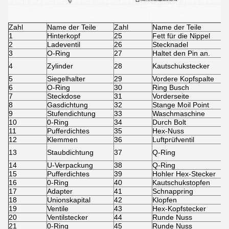
Zahl
Name der Teile
Zahl
Name der Teile
1
Hinterkopf
25
Fett für die Nippel
2
Ladeventil
26
Stecknadel
3
O-Ring
27
Haltet den Pin an.
4
Zylinder
28
Kautschukstecker
5
Siegelhalter
29
Vordere Kopfspalte
6
O-Ring
30
Ring Busch
7
Steckdose
31
Vorderseite
8
Gasdichtung
32
Stange Moil Point
9
Stufendichtung
33
Waschmaschine
10
0-Ring
34
Durch Bolt
11
Pufferdichtes
35
Hex-Nuss
12
Klemmen
36
Luftprüfventil
13
Staubdichtung
37
Q-Ring
14
U-Verpackung
38
Q-Ring
15
Pufferdichtes
39
Hohler Hex-Stecker
16
0-Ring
40
Kautschukstopfen
17
Adapter
41
Schnappring
18
Unionskapital
42
Klopfen
19
Ventile
43
Hex-Kopfstecker
20
Ventilstecker
44
Runde Nuss
21
0-Ring
45
Runde Nuss