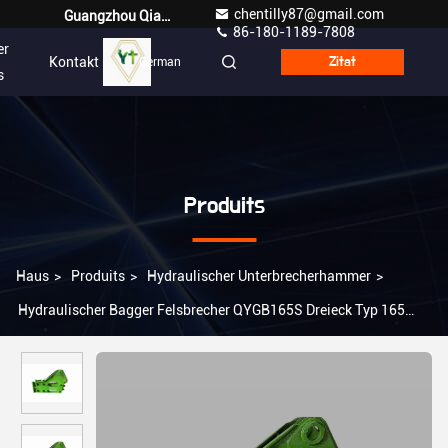
chentilly87@gmail.com
Guangzhou Qianyuan Construction Machinery Co,.LTD
86-180-1189-7808
er
Kontakt
German
Zitat
s
Produits
Haus
>
Produits
>
Hydraulischer Unterbrecherhammer
>
Hydraulischer Bagger Felsbrecher QYGB165S Dreieck Typ 165
Schiefer für 36-45 Tonnen