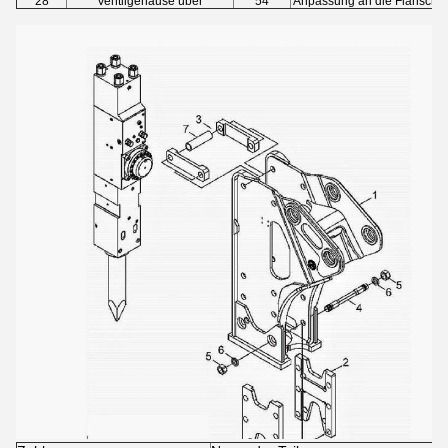
28
Ventilgehäuse über
54
Anpassung an die Flansche