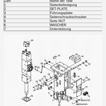
Zahl
Name der Teile
1
Seitenbefestigung
2
SET-PLATE
3
Führungsplatte
4
Seitenschraubschrauber
5
Seite NUT
6
WASCHER
7
Unterstützung