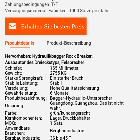
Zahlungsbedingungen: T/T
Versorgungsmaterial-Fähigkeit: 1000 Sätze pro Jahr
Erhalten Sie besten Preis
Produktdetails
Produkt-Beschreibung
Hervorheben:
Hydraulikbagger Rock Breaker
,
Ausbautor des Dreieckstyps
,
Felsbrecher
Schiefer:
165 Millimeter
Gewicht:
2755 KG
Starke Sprengkraft:
Ein starker Bruch.
Stabile Leistung:
Stabil
Veredelung:
Hohe Qualitätssicherung
Gewährleistung:
6 Monate
Produktbezeichnung:
Bagger-Hydraulic-Unterbrecher
Guangdong, Guangzhou. Das ist nicht
Ursprung:
wahr.
Farbe:
grün/kundengerecht
Kernkomponenten:
Lager, Druckbehälter
MOQ:
1 Satz
Anwendbare
Bergbauindustrie
Branchen:
Bergbauindustrie:
36 bis 45 T