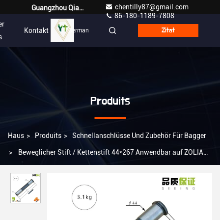
chentilly87@gmail.com
Guangzhou Qianyuan Construction Machinery Co,.LTD
86-180-1189-7808
er
Kontakt
German
Zitat
s
Produits
Haus
>
Produits
>
Schnellanschlüsse Und Zubehör Für Bagger
>
Beweglicher Stift / Kettenstift 44*267 Anwendbar auf ZOLIAN
ZE335G