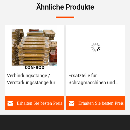
Ähnliche Produkte
Verbindungsstange /
Ersatzteile für
Verstärkungsstange für
Schrägmaschinen und
Bagger
Schrägmaschinen
s
Erhalten Sie besten Preis
Erhalten Sie besten Preis