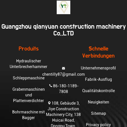
Guangzhou qianyuan construction machinery
Co,.LTD
Produits
Schnelle
Verbindungen
Hydraulischer
Unterbrecherhammer
Unternehmensprofil
chentilly87@gmail.com
Schleppmaschine
Fabrik-Ausflug
86-180-1189-
Grabenmaschinen
Qualitätskontrolle
7808
und
Plattenverdichter
Neuigkeiten
108, Gebäude 3,
Jiye Construction
Bohrmaschine mit
Sitemap
Machinery City, 138
Bagger
Huicai Road,
Privacy policy
Dongpu Town,