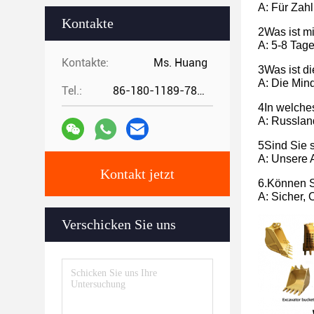
A: Für Zah
Kontakte
2Was ist mi
A: 5-8 Tage
Kontakte:
Ms. Huang
3Was ist d
A: Die Min
Tel.:
86-180-1189-7808
4In welche
A: Russland
5Sind Sie s
A: Unsere A
Kontakt jetzt
6.Können S
A: Sicher,
Verschicken Sie uns