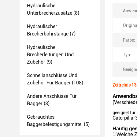
Hydraulische
Anwend
Unterbrecherzusätze
(8)
Origina
Hydraulischer
Brecherbohrstange
(7)
Farbe:
Hydraulische
Brecherleitungen Und
Typ:
Zubehör
(9)
Geeigne
Schnellanschlüsse Und
Zubehör Für Bagger
(108)
Zeitrelais 1
Anwendbar
Andere Anschlüsse Für
(Verschied
Bagger
(8)
geeignet für
Gebrauchtes
Caterpill
Baggerbefestigungsmittel
(5)
Häufig ges
1
:
Welche Z