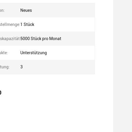
on:
Neues
tellmenge:
1 Stück
skapazität:
5000 Stück pro Monat
kte:
Unterstützung
tung:
3
0