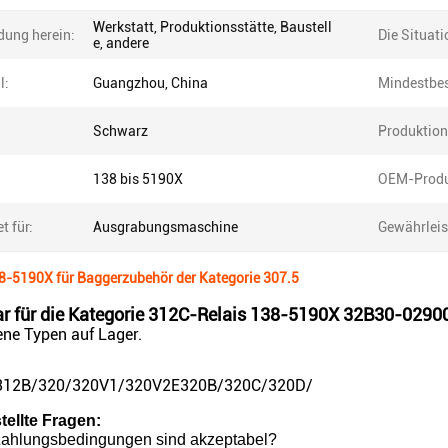
Werkstatt, Produktionsstätte, Baustell
ung herein:
Die Situati
e, andere
l:
Guangzhou, China
Mindestbes
Schwarz
Produktion
138 bis 5190X
OEM-Produ
t für:
Ausgrabungsmaschine
Gewährleis
38-5190X für Baggerzubehör der Kategorie 307.5
 für die Kategorie 312C-Relais 138-5190X 32B30-0290
ene Typen auf Lager.
ar312B/320/320V1/320V2E320B/320C/320D/
tellte Fragen:
ahlungsbedingungen sind akzeptabel?